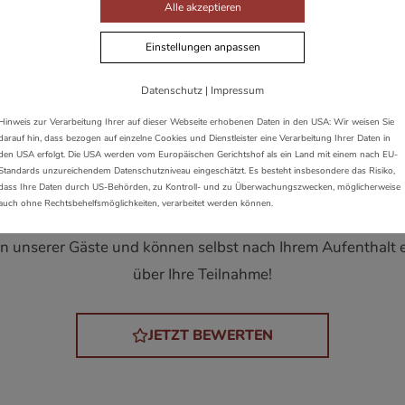
Alle akzeptieren
Einstellungen anpassen
Datenschutz
|
Impressum
Hinweis zur Verarbeitung Ihrer auf dieser Webseite erhobenen Daten in den USA: Wir weisen Sie
darauf hin, dass bezogen auf einzelne Cookies und Dienstleister eine Verarbeitung Ihrer Daten in
Bewertungen
den USA erfolgt. Die USA werden vom Europäischen Gerichtshof als ein Land mit einem nach EU-
Standards unzureichendem Datenschutzniveau eingeschätzt. Es besteht insbesondere das Risiko,
dass Ihre Daten durch US-Behörden, zu Kontroll- und zu Überwachungszwecken, möglicherweise
auch ohne Rechtsbehelfsmöglichkeiten, verarbeitet werden können.
en unserer Gäste und können selbst nach Ihrem Aufenthalt
über Ihre Teilnahme!
JETZT BEWERTEN