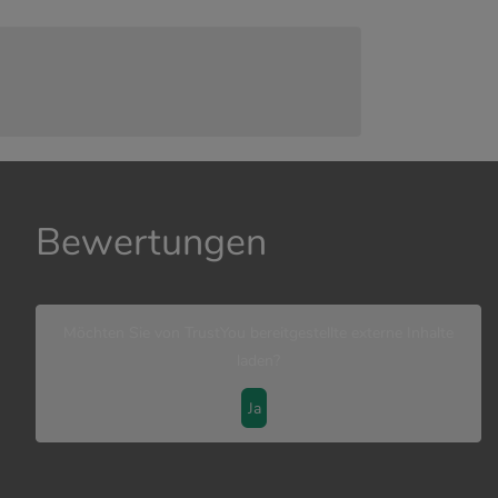
Bewertungen
Möchten Sie von
TrustYou
bereitgestellte externe Inhalte
laden?
Ja